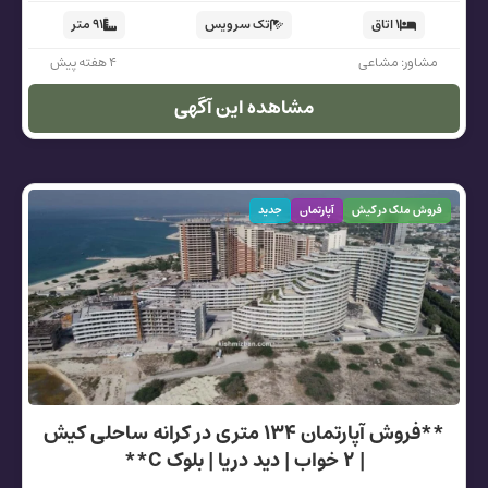
۱ اتاق
تک سرویس
۹۱ متر
مشاور: مشاعی
۴ هفته پیش
مشاهده این آگهی
فروش ملک در کیش
آپارتمان
جدید
**فروش آپارتمان ۱۳۴ متری در کرانه ساحلی کیش
| ۲ خواب | دید دریا | بلوک C**