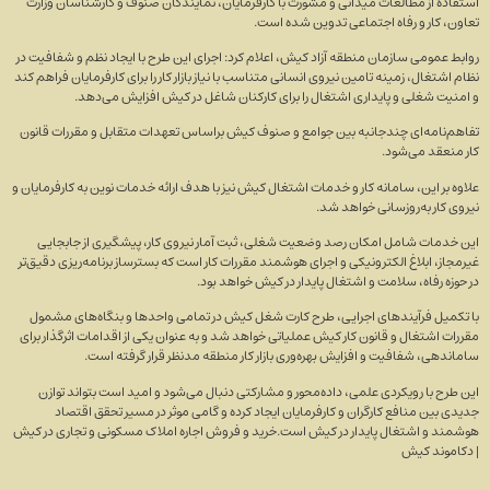
استفاده از مطالعات میدانی و مشورت با کارفرمایان، نمایندگان صنوف و کارشناسان وزارت
تعاون، کار و رفاه اجتماعی تدوین شده است.
روابط عمومی سازمان منطقه آزاد کیش، اعلام کرد: اجرای این طرح با ایجاد نظم و شفافیت در
نظام اشتغال، زمینه تامین نیروی انسانی متناسب با نیاز بازار کار را برای کارفرمایان فراهم کند
و امنیت شغلی و پایداری اشتغال را برای کارکنان شاغل در کیش افزایش می‌دهد.
تفاهم‌نامه‌ای چندجانبه بین جوامع و صنوف کیش براساس تعهدات متقابل و مقررات قانون
کار منعقد می‌شود.
علاوه بر این، سامانه کار و خدمات اشتغال کیش نیز با هدف ارائه خدمات نوین به کارفرمایان و
نیروی کار به‌روزسانی خواهد شد.
این خدمات شامل امکان رصد وضعیت شغلی، ثبت آمار نیروی کار، پیشگیری از جابجایی
غیرمجاز، ابلاغ الکترونیکی و اجرای هوشمند مقررات کار است که بسترساز برنامه‌ریزی دقیق‌تر
در حوزه رفاه، سلامت و اشتغال پایدار در کیش خواهد بود.
با تکمیل فرآیند‌های اجرایی، طرح کارت شغل کیش در تمامی واحد‌ها و بنگاه‌های مشمول
مقررات اشتغال و قانون کار کیش عملیاتی خواهد شد و به عنوان یکی از اقدامات اثرگذار برای
ساماندهی، شفافیت و افزایش بهره‌وری بازار کار منطقه مدنظر قرار گرفته است.
این طرح با رویکردی علمی، داده‌محور و مشارکتی دنبال می‌شود و امید است بتواند توازن
جدیدی بین منافع کارگران و کارفرمایان ایجاد کرده و گامی موثر در مسیر تحقق اقتصاد
هوشمند و اشتغال پایدار در کیش است.خرید و فروش اجاره املاک مسکونی و تجاری در کیش
| دکاموند کیش