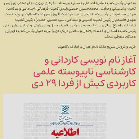
به عنوان رئیس کمیته تشریفات، علی حسنلو دبیر ستاد سفر‌های نوروزی، جابر محمودی رئیس
کمیته پشتیبانی و درآمد، محمدحسین حسنی رئیس کمیته فرهنگی، اجتماعی و سلامت،
مهدی مسلم خانی رئیس کمیته بحران، مسعود نیک افروز رئیس کمیته نظارت بر نرخ خدمات،
مهدی قاسمیان رئیس کمیته امنیتی و انتظامی، سیدحسین احمدنژاد رئیس کمیته
تبلیغات و اطلاع رسانی، عزت اله محمدی رئیس کمیته حمل و نقل هوائی و دریایی، علی عدلی
رئیس کمیته اسکان و خدمات رفاهی و سامان دریکوندی را نیز به عنوان رئیس کمیته ارزیابی
عملکرد معرفی شدند.
خرید و فروش سریع ملک دلخواهتان با املاک دکاموند
آغاز نام نویسی کاردانی و
کارشناسی ناپیوسته علمی
کاربردی کیش از فردا ۲۹ دی