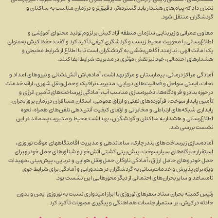
نشان داد که پیام‌های هشدار باید گسترده‌تر، دقیق‌تر و در زمان مناسب به ساکنان و
گردشگران منتقل شود.
معاون عمرانی و زیربنایی سازمان منطقه آزاد کیش بر لزوم تولید محتوای آموزشی و
اطلاع‌رسانی با محوریت محیط زیست و گردشگری کیفی تأکید کرد و گفت: حفظ کیش به‌عنوان
یک امانت الهی، نیازمند آگاهی‌بخشی به گردشگران است تا با اطلاع از شرایط محیطی و
هشدار‌های احتمالی، خود نیز نقش مؤثری در مدیریت شرایط ایفا کنند.
آمادگی مراکز درمانی، بیمارستان و مرکز بهداشت، آماده‌باش آتش‌نشانی و نیرو‌های امداد و
نجات، ایمنی سواحل و فعالیت‌های دریایی، مدیریت ترافیک و حمل‌ونقل شهری، ارائه خدمات
در حوزه بنادر و فرودگاه‌ها، ذخیره‌سازی مناسب آب، آمادگی زیرساخت‌های تأمین انرژی و
تأمین پایدار سوخت، فرآورده‌های نفتی و ارزاق عمومی، اسکان مسافران در زمان بروز بحران،
پایداری شبکه‌های ارتباطی و مخابراتی و ارتقای کیفیت آنتن‌دهی تلفن‌های همراه، نحوه
اطلاع‌رسانی و هشدار به ساکنان و گردشگران، بهداشت محیط و مدیریت پسماند در این
نشست بررسی شد.
آماده‌سازی زیرساخت‌های بندر چارک، ساماندهی و مدیریت اقامتگاههای موقت نوروزی،
استقرار جایگاه‌های سیار سوخت، پیش‌بینی کشتی آتش‌خوار و شناورهای حمل خودرو برای
حمل خودرو‌های حامل ارزاق، آمادگی ناوگان حمل‌ونقل هوایی و دریایی، پیش‌بینی تمهیدات
ویژه برای پذیرش و خدمات‌رسانی به گردشگران در هندورابی و آمادگی برای شرایط جوی
نامساعد و سایر بحران‌های احتمالی از دیگر محور‌هایی این نشست بود.
رئیس کمیته بحران ستاد سفر‌های نوروزی با ابراز امیدواری نسبت به نوروزی ایمن و بدون
حادثه در کیش، بر استمرار جلسات هماهنگی و پیگیری مصوبات تأکید کرد.