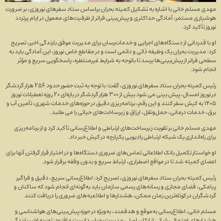
مهدی مسلم خانی با اشاره به تشکیل کمیته بحران براساس ستاد سفر‌های نوروزی، بر ضرورت
هوشیاری مستمر، آمادگی حداکثری و پیش‌بینی فراتر از ظرفیت‌های معمول در ایام پرتردد
نوروز تأکید کرد.
او با قدردانی از دستگاه‌های اجرایی و خدمات‌رسان برای مدیریت موفق بارندگی اخیر، تصریح
کرد: مدیریت بحران یک وظیفه ذاتی و دائمی است و در مقاطع خاص نوروز، این آمادگی باید به
سطحی فراتر از پیش‌بینی‌ها برسد تا باتوجه به شرایط غیرمنتظره، پاسخگویی سریع و مؤثر
انجام شود.
رئیس کمیته بحران ستاد سفر‌های نوروزی، گفت: با توجه به ثبت حضور حدود ۲۵۶ هزار گردشگر
در نوروز امسال، پیش بینی می شود بیش از ۳۰۰ هزار گردشگر در بازه‌ای ۲۰ روزه تعطیلات نوروز
۱۴۰۵ به کیش سفر کنند و این رقم، برنامه‌ریزی دقیق در حوزه‌های خدمات شهری، تأمین آب و
برق، خدمات درمانی، حمل‌ونقل، ارزاق و زیرساخت‌های حیاتی را می طلبد.
مهدی مسلم خانی بر تقویت زیرساخت‌های ارتباطی و اطلاع‌رسانی تأکید کرد و از برنامه‌ریزی
برای راه‌اندازی یک شبکه ارتباطی رادیویی یکپارچه در کیش خبر داد.
او خواستار تکمیل بانک اطلاعاتی تماس‌های ضروری دستگاه‌ها و در اختیار قرار گرفتن آنها برای
اعضای کمیته شد تا در مواقع اضطراری، ارتباط سریع و بدون وقفه برقرار شود.
رئیس کمیته بحران ستاد سفر‌های نوروزی، تصریح کرد: اطلاع‌رسانی سریع، دقیق و فراگیر
پیامکی، فضای مجازی و رسانه‌های رسمی سازمان باید به‌گونه‌ای انجام شود که ساکنان و
گردشگران در کوتاه‌ترین زمان ممکن، هشدار‌ها و اطلاعیه‌های ضروری را دریافت کنند.
مسلم خانی، اطلاع‌رسانی به‌موقع و هدفمند، به‌ویژه در حوزه پیش‌بینی‌های هواشناسی و
هشدار‌های احتمالی را یکی از ارکان اصلی مدیریت بحران دانست و افزود: تجربه اخیر بارندگی