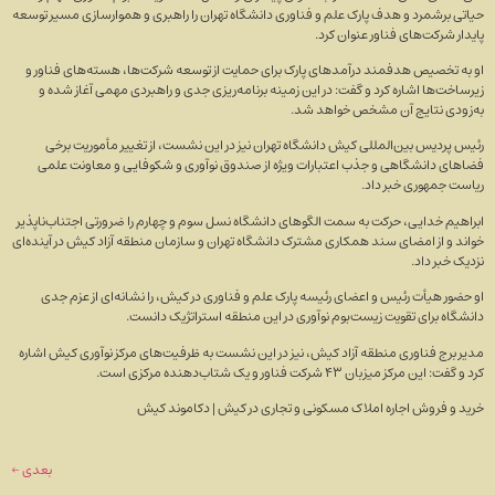
حیاتی برشمرد و هدف پارک علم و فناوری دانشگاه تهران را راهبری و هموارسازی مسیر توسعه
پایدار شرکت‌های فناور عنوان کرد.
او به تخصیص هدفمند درآمد‌های پارک برای حمایت از توسعه شرکت‌ها، هسته‌های فناور و
زیرساخت‌ها اشاره کرد و گفت: در این زمینه برنامه‌ریزی جدی و راهبردی مهمی آغاز شده و
به‌زودی نتایج آن مشخص خواهد شد.
رئیس پردیس بین‌المللی کیش دانشگاه تهران نیز در این نشست، از تغییر مأموریت برخی
فضا‌های دانشگاهی و جذب اعتبارات ویژه از صندوق نوآوری و شکوفایی و معاونت علمی
ریاست جمهوری خبر داد.
ابراهیم خدایی، حرکت به سمت الگو‌های دانشگاه نسل سوم و چهارم را ضرورتی اجتناب‌ناپذیر
خواند و از امضای سند همکاری مشترک دانشگاه تهران و سازمان منطقه آزاد کیش در آینده‌ای
نزدیک خبر داد.
او حضور هیأت رئیس و اعضای رئیسه پارک علم و فناوری در کیش، را نشانه‌ای از عزم جدی
دانشگاه برای تقویت زیست‌بوم نوآوری در این منطقه استراتژیک دانست.
مدیر برج فناوری منطقه آزاد کیش، نیز در این نشست به ظرفیت‌های مرکز نوآوری کیش اشاره
کرد و گفت: این مرکز میزبان ۴۳ شرکت فناور و یک شتاب‌دهنده مرکزی است.
خرید و فروش اجاره املاک مسکونی و تجاری در کیش | دکاموند کیش
بعدی
←