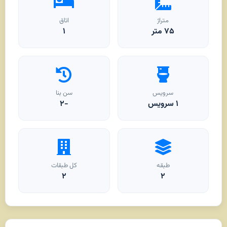
متراژ
اتاق
۷۵
متر
۱
سرویس
سن بنا
۱ سرویس
-۲
طبقه
کل طبقات
۲
۲