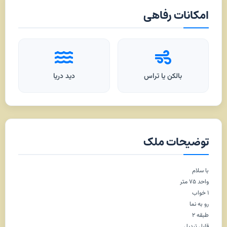
امکانات رفاهی
بالکن یا تراس
دید دریا
توضیحات ملک
با سلام
واحد ۷۵ متر
۱ خواب
رو به نما
طبقه ۲
قابل تبدیل