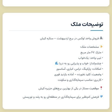
توضیحات ملک
🏝 فروش واحد لوکس در برج اردیبهشت – ستاره کیش
مشخصات ملک:
• متراژ: ۶۷ متر مربع
• تیپ واحد: یک‌خواب
• چشم‌انداز: خواب و پذیرایی رو به دریا
• امکانات: پارکینگ، تراس، انباری، آسانسور
• وضعیت: کلید نخورده – آماده بازدید فوری
• کاربری: مناسب سرمایه‌گذاری و سکونت
موقعیت ممتاز در یکی از بهترین برج‌های جزیره کیش
فرصتی کم‌نظیر برای سرمایه‌گذاری در منطقه‌ای رو به رشد و توریستی