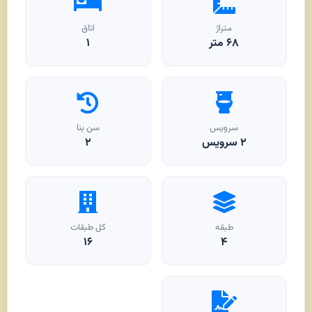
متراژ
اتاق
۶۸
متر
۱
سرویس
سن بنا
۲ سرویس
۲
طبقه
کل طبقات
۱۶
۴