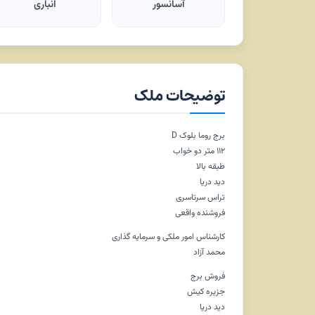
آسانسور
انباری
توضیحات ملک
برج روما بلوک D
۱۱۲ متر دو خواب
طبقه بالا
دید دریا
تراس سرتاسری
فروشنده واقعی
کارشناس امور ملکی و سرمایه گذاری
محمد آزاد
فروش برج
جزیره کیش
دید دریا