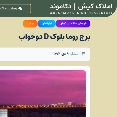
املاک کیش | دکاموند
درخواست ملک
DEKAMOND KISH REALESTATE
فروش ملک در کیش
آپارتمان
جدید
برج روما بلوک D دوخواب
انتشار:
۹ دی ۱۴۰۲