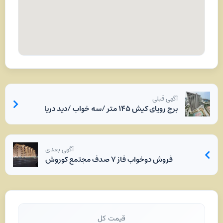
آگهی قبلی
برج رویای کیش ۱۴۵ متر /سه خواب /دید دریا
آگهی بعدی
فروش دوخواب فاز ۷ صدف مجتمع کوروش
قیمت کل