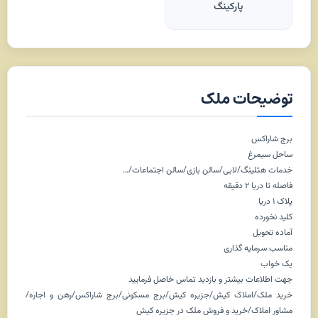
پارکینگ
توضیحات ملک
برج شاراکس
ساحل سیمرغ
خدمات هتلینگ/لابی/سالن بازی/سالن اجتماعات/…
فاصله تا دریا ۲ دقیقه
پلاک ۱ دریا
کلید نخورده
آماده تحویل
مناسب سرمایه گذاری
یک خواب
جهت اطلاعات بیشتر و بازدید تماس خاصل فرمایید
خرید ملک/املاک کیش/جزیره کیش/برج مسکونی/برج شاراکس/رهن و اجاره/
مشاور املاک/خرید و فروش ملک در جزیره کیش