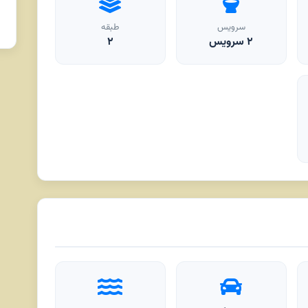
سرویس
طبقه
۲ سرویس
۲