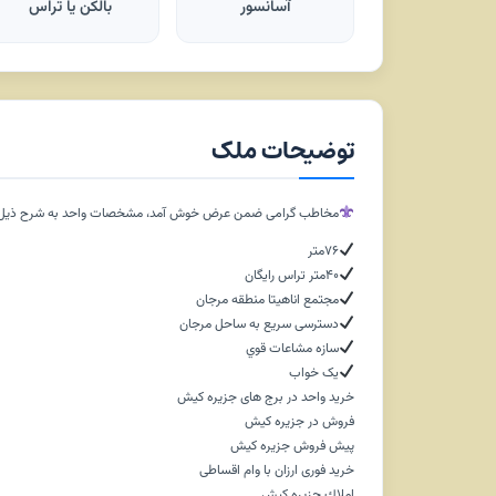
آسانسور
بالکن یا تراس
توضیحات ملک
مخاطب گرامی ضمن عرض خوش آمد، مشخصات واحد به شرح ذیل م
۷۶متر
۴۰متر تراس رایگان
مجتمع اناهیتا منطقه مرجان
دسترسی سریع به ساحل مرجان
سازه مشاعات قوي
یک خواب
خرید واحد در برج های جزیره کیش
فروش در جزيره كيش
پیش فروش جزيره كيش
خريد فوری ارزان با وام اقساطی
املاك جزيره كيش