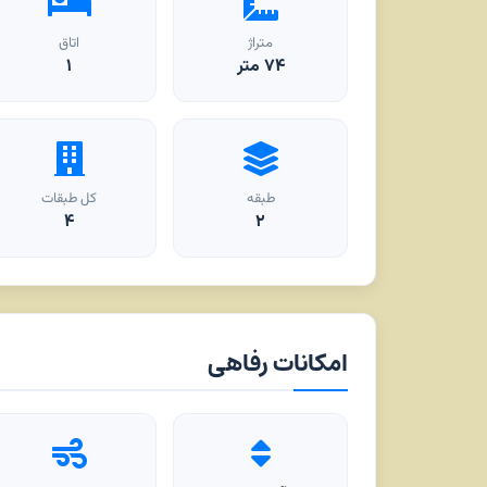
متراژ
اتاق
۷۴
متر
۱
طبقه
کل طبقات
۴
۲
امکانات رفاهی