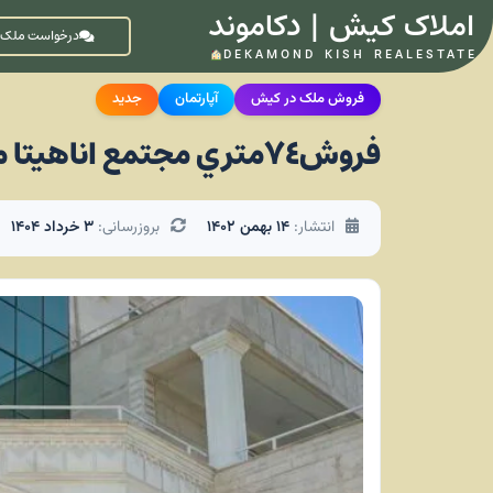
املاک کیش | دکاموند
درخواست ملک
DEKAMOND KISH REALESTATE
فروش ملک در کیش
آپارتمان
جدید
فروش٧٤متري مجتمع اناهيتا مرجان
انتشار:
۱۴ بهمن ۱۴۰۲
بروزرسانی:
۳ خرداد ۱۴۰۴