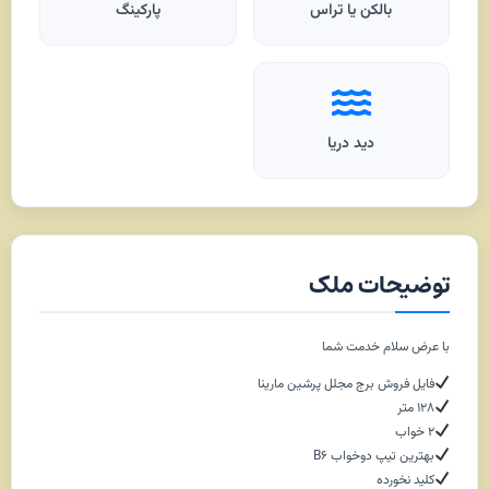
بالکن یا تراس
پارکینگ
دید دریا
توضیحات ملک
با عرض سلام خدمت شما
فایل فروش برج مجلل پرشین مارینا
۱۲۸ متر
۲ خواب
بهترین تیپ دوخواب B6
کلید نخورده