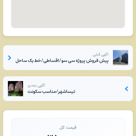
آگهی قبلی
پیش فروش پروژه سی سو/اقساطی/خط یک ساحل
آگهی بعدی
تیساشهر/مناسب سکونت
قیمت کل