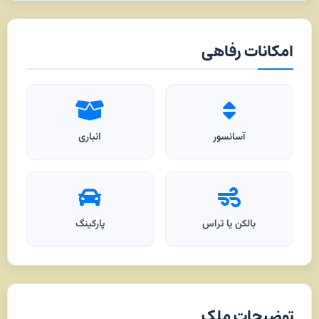
امکانات رفاهی
آسانسور
انباری
بالکن یا تراس
پارکینگ
توضیحات ملک