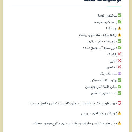
ساختمان نوساز
واحد کلید نخورده
رو به نما
ارتفاع سقف سه متر و بیست
دارای جارو برقی مرکزی
دارای منبع آب جمع کننده
پارکینگ
انباری
آسانسور
سند تک برگ
بهترین نقشه ممکن
سالن کاملا قابل چیدمان
شیشه های نما قدی
جهت بازدید و کسب اطلاعات دقیق کافیست تماس حاصل فرمایید
کارشناس شما:آقای میرزایی
فایل های مشابه در متراژها و لوکیشن های متنوع موجود میباشد.