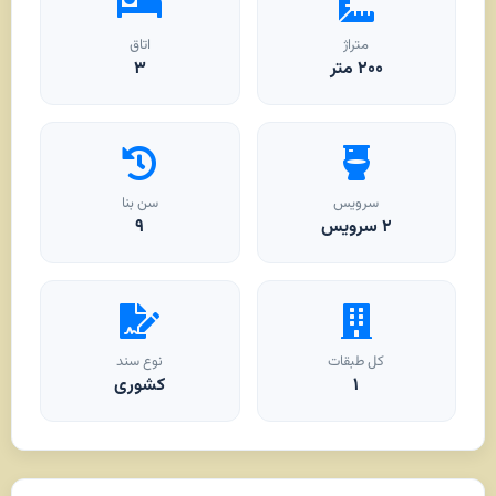
متراژ
اتاق
۲۰۰
متر
۳
سرویس
سن بنا
۲ سرویس
۹
کل طبقات
نوع سند
۱
کشوری