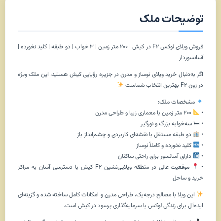
توضیحات ملک
فروش ویلای لوکس F2 در کیش | ۲۰۰ متر زمین | ۳ خواب | دو طبقه | کلید نخورده |
آسانسوردار
اگر به‌دنبال خرید ویلای نوساز و مدرن در جزیره رؤیایی کیش هستید، این ملک ویژه
در زون F2 بهترین انتخاب شماست
مشخصات ملک:
•
۲۰۰ متر زمین با معماری زیبا و طراحی مدرن
• 🛏 سه‌خوابه بزرگ و نورگیر
•
دو طبقه مستقل با نقشه‌ای کاربردی و چشم‌انداز باز
•
کلید نخورده و کاملاً نوساز
•
دارای آسانسور برای راحتی ساکنان
•
موقعیت عالی در منطقه ویلایی‌نشین F2 کیش با دسترسی آسان به مراکز
خرید و ساحل
این ویلا با مصالح درجه‌یک، طراحی مدرن و امکانات کامل ساخته شده و گزینه‌ای
ایده‌آل برای زندگی لوکس یا سرمایه‌گذاری پرسود در کیش است.