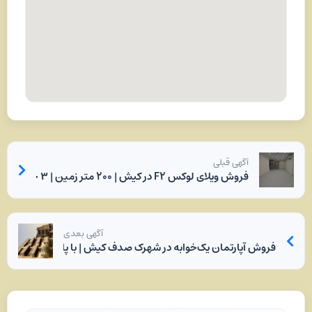
آگهی قبلی
فروش ویلای لوکس F2 در کیش | ۲۰۰ متر زمین | ۳ خواب | دو طبقه | کلید نخورده | آسانسوردار
آگهی بعدی
فروش آپارتمان یک‌خوابه در شهرک صدف کیش | با پارکینگ، انباری و