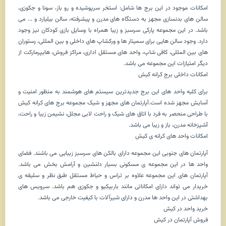
امکانات موجود در این برج ها شامل: استخر سرپوشیده و رو باز، سونا و جکوزی،
سالن های بدنسازی مجهز به دستگاه های مدرن و پیشرفته، سالن بیلیارد و ... می
باشد. در این مجموعه پارکی سرسبز و زیبا همراه با وسایل بازی کودکان نیز وجود
دارد. وجود سالن هایی برای سمینار ها و ورکشاپ های داخلی و بین المللی، رستوران
های بین المللی، کافی شاپ، واحد های مستقل اداری، مراکز فروش، هایپرمارکت از
دیگر امتیازات این مجموعه می باشد.
امکانات داخلی برج کرانه کیش
برای کلیه واحد های این برج جدیدترین سیستم های هوشمند به منظور امنیت و
آسایش مجهز شده است.آپارتمان های مجهز و شیک مجموعه برج های کرانه کیش
با طراحی منحصر به فرد با اتاق های شیک و راحت لابی مجلل، نشیمن زیبا و راحت،
آشپزخانه مدرن، باز و زیبا می باشد.
امکانات واحد های کرانه ی کیش
آپارتمان های جنوبی این مجموعه دارای بالکن های سرسبز زیبایی می باشند. فضای
واحد ها در این مجموعه ی مسکونی بسیار دلنشین و آرامش بخش می باشد.
آپارتمان های این مجموعه علاوه بر تراس و حیاط مستقل طبق نظر و سلیقه ی
خریدار می تواند دارای امکاناتی مانند باربیکیو و جکوزی هم باشد. سرویس های
بهداشتی در این واحد ها مدرن و دارای شیرآلات با کیفیت خارجی می باشد.
خرید واحد در کیش
فروش آپارتمان در کیش