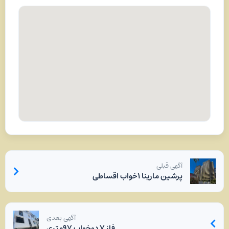
آگهی قبلی
پرشین مارینا ۱خواب اقساطی
آگهی بعدی
فاز ۷ دوخواب ۹۷متری